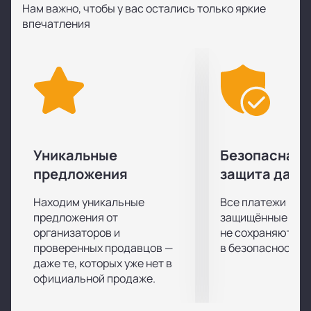
Нам важно, чтобы у вас остались только яркие
состоятся 29 и 30 мая. Сначала пройдут два
впечатления
полуфинала, а уже 30 мая будет финал и игра за 3-е
место.
Каким будет исход первого полуфинала и кто же в
итоге поборется за титул обладателя Кубка в
финальном матче, мы узнаем совсем скоро!
Купить билеты на первый полуфинал Кубка Черного
моря 2022 на арене «Айсберг» в Сочи можно на
нашем сайте легко и просто онлайн.
Уникальные
Безопасная 
предложения
защита данн
Находим уникальные
Все платежи про
предложения от
защищённые шлю
организаторов и
не сохраняются 
проверенных продавцов —
в безопасности.
даже те, которых уже нет в
официальной продаже.