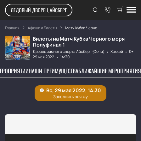
ЛЕДОВЫЙ ДВОРЕЦ АЙСБЕРГ
Главная
Афиша и Билеты
Матч Кубка Черно...
Билеты на Матч Кубка Черного моря
Полуфинал 1
Дворец зимнего спорта Айсберг (Сочи)
Хоккей
0+
29 мая 2022
14:30
МЕРОПРИЯТИИ
НАШИ ПРЕИМУЩЕСТВА
БЛИЖАЙШИЕ МЕРОПРИЯТИЯ