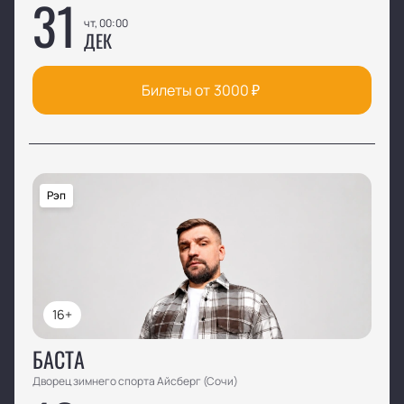
31
чт, 00:00
ДЕК
Билеты от
3000
₽
Рэп
16+
БАСТА
Дворец зимнего спорта Айсберг (Сочи)