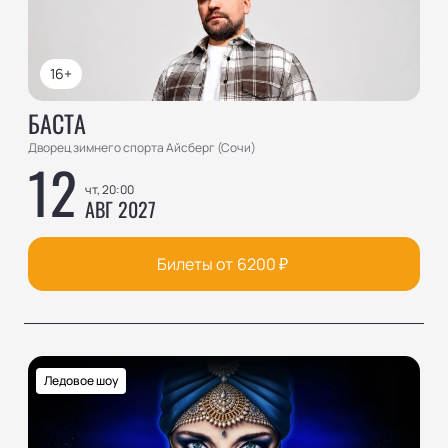
16+
БАСТА
Дворец зимнего спорта Айсберг (Сочи)
12
чт, 20:00
АВГ 2027
Билеты от
6200
₽
Ледовое шоу