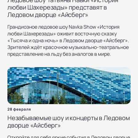
любви Шахерезады» представят в
Ледовом дворце «Айсберг»
Грандиозное ледовое шоу Navka Show «История
любви Шахерезады» оживит восточную сказку
«Тысяча и одна ночь» в Ледовом дворце «Айсберг».
Зрителей ждёт красочное музыкально-театральное
представление на льду без аналогов в мире.
28 февраля
Незабываемые шоу и концерты в Ледовом
дворце «Айсберг»
Откройте для себя яркие события в Ледовом дворце