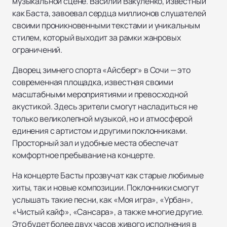
музыкальной сцене. Василий Вакуленко, известный
как Баста, завоевал сердца миллионов слушателей
своими проникновенными текстами и уникальным
стилем, который выходит за рамки жанровых
ограничений.
Дворец зимнего спорта «Айсберг» в Сочи — это
современная площадка, известная своими
масштабными мероприятиями и превосходной
акустикой. Здесь зрители смогут насладиться не
только великолепной музыкой, но и атмосферой
единения с артистом и другими поклонниками.
Просторный зал и удобные места обеспечат
комфортное пребывание на концерте.
На концерте Басты прозвучат как старые любимые
хиты, так и новые композиции. Поклонники смогут
услышать такие песни, как «Моя игра», «Урбан»,
«Чистый кайф», «Сансара», а также многие другие.
Это будет более двух часов живого исполнения в