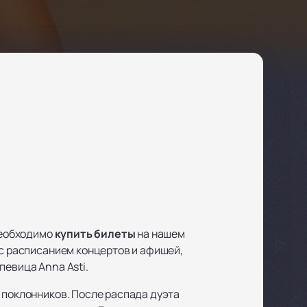
 необходимо
купить билеты
на нашем
 с расписанием концертов и афишей,
певица Anna Asti.
 поклонников. После распада дуэта