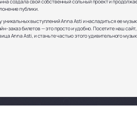
оду Анна создала свой собственный сольный проект и продолжа
лонение публики.
у уникальных выступлений Anna Asti и насладиться ее музык
йн-заказ билетов — это просто и удобно. Посетите наш сайт
вица Anna Asti, и станьте частью этого удивительного музы
 и Билеты
Новости
Ещё