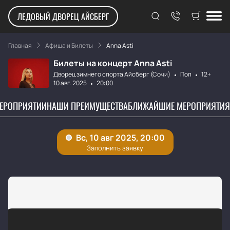
ЛЕДОВЫЙ ДВОРЕЦ АЙСБЕРГ
Главная
Афиша и Билеты
Anna Asti
Билеты на концерт Anna Asti
Дворец зимнего спорта Айсберг (Сочи)
Поп
12+
10 авг. 2025
20:00
МЕРОПРИЯТИИ
НАШИ ПРЕИМУЩЕСТВА
БЛИЖАЙШИЕ МЕРОПРИЯТИЯ