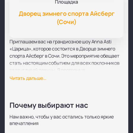
Площадка
Дворец зимнего спорта Айсберг
(Сочи)
Приглашаем вас на грандиозное шоу Anna Asti
«Царица», которое состоится в Дворце зимнего
спорта Айсберг в Сочи. Это мероприятие обещает
стать настоящим событием для всех поклонников
талантливой певицы. В программе —
захватывающие спецэффекты, впечатляющая
Читать дальше...
хореография и, конечно, любимые хиты.
Дворец зимнего спорта Айсберг — это
современная площадка, расположенная в
Почему выбирают нас
живописном уголке Сочи. Он известен своим
уникальным архитектурным стилем и
Нам важно, чтобы у вас остались только яркие
превосходной акустикой, что делает его
впечатления
идеальным местом для проведения концертов