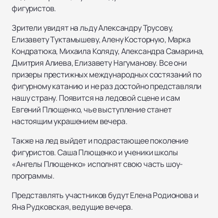
фигуристов.
Зрители увидят на льду Александру Трусову,
Елизавету Туктамышеву, Алену Косторную, Марка
Кондратюка, Михаила Коляду, Александра Самарина,
Дмитрия Алиева, Елизавету Нагуманову. Все они
призеры престижных международных состязаний по
фигурному катанию и не раз достойно представляли
нашу страну. Появится на ледовой сцене и сам
Евгений Плющенко, чье выступление станет
настоящим украшением вечера.
Также на лед выйдет и подрастающее поколение
фигуристов. Саша Плющенко и ученики школы
«Ангелы Плющенко» исполнят свою часть шоу-
программы.
Представлять участников будут Елена Родионова и
Яна Рудковская, ведущие вечера.