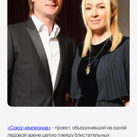
«Союз чемпионов»
- проект, объединивший на одной
ледовой арене целую плеяду блистательных