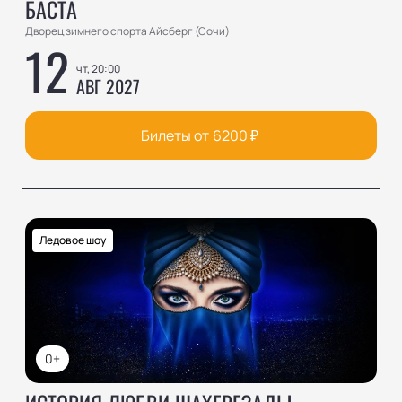
БАСТА
Дворец зимнего спорта Айсберг (Сочи)
12
чт, 20:00
АВГ 2027
Билеты от
6200
₽
Ледовое шоу
0+