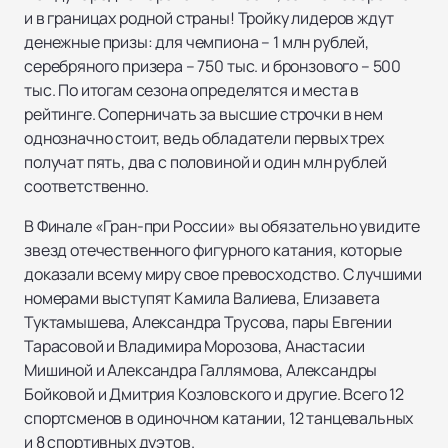
и в границах родной страны! Тройку лидеров ждут
денежные призы: для чемпиона – 1 млн рублей,
серебряного призера – 750 тыс. и бронзового – 500
тыс. По итогам сезона определятся и места в
рейтинге. Соперничать за высшие строчки в нем
однозначно стоит, ведь обладатели первых трех
получат пять, два с половиной и один млн рублей
соответственно.
В Финале «Гран-при России» вы обязательно увидите
звезд отечественного фигурного катания, которые
доказали всему миру свое превосходство. С лучшими
номерами выступят Камила Валиева, Елизавета
Туктамышева, Александра Трусова, пары Евгении
Тарасовой и Владимира Морозова, Анастасии
Мишиной и Александра Галлямова, Александры
Бойковой и Дмитрия Козловского и другие. Всего 12
спортсменов в одиночном катании, 12 танцевальных
и 8 спортивных дуэтов.