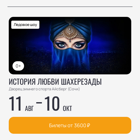
Ледовое шоу
0+
ИСТОРИЯ ЛЮБВИ ШАХЕРЕЗАДЫ
Дворец зимнего спорта Айсберг (Сочи)
11
10
АВГ
ОКТ
Билеты от
3600
₽