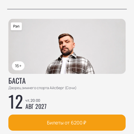
Рэп
16+
БАСТА
Дворец зимнего спорта Айсберг (Сочи)
12
чт, 20:00
АВГ 2027
Билеты от
6200
₽