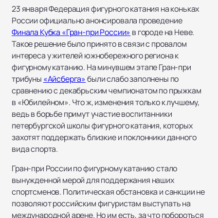
23 января Федерация фигурного катания на коньках
России официально анонсировала проведение
Финала Кубка «Гран-при России»
в городе на Неве.
Такое решение было принято в связи с провалом
интереса у жителей южнобережного региона к
фигурному катанию. На минувшем этапе Гран-при
трибуны
«Айсберга»
были слабо заполнены по
сравнению с декабрьским чемпионатом по прыжкам
в «Юбилейном». Что ж, изменения только к лучшему,
ведь в борьбе примут участие воспитанники
петербургской школы фигурного катания, которых
захотят поддержать близкие и поклонники данного
вида спорта.
Гран-при России по фигурному катанию стало
вынужденной мерой для поддержания наших
спортсменов. Политическая обстановка и санкции не
позволяют российским фигуристам выступать на
международной арене. Но им есть, за что побороться