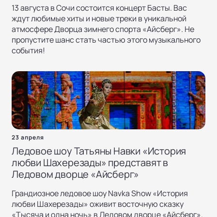
13 августа в Сочи состоится концерт Басты. Вас
ждут любимые хиты и новые треки в уникальной
атмосфере Дворца зимнего спорта «Айсберг». Не
пропустите шанс стать частью этого музыкального
события!
23 апреля
Ледовое шоу Татьяны Навки «История
любви Шахерезады» представят в
Ледовом дворце «Айсберг»
Грандиозное ледовое шоу Navka Show «История
любви Шахерезады» оживит восточную сказку
«Тысяча и одна ночь» в Ледовом дворце «Айсберг».