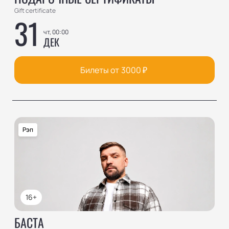
Gift certificate
31
чт, 00:00
ДЕК
Билеты от
3000
₽
Рэп
16+
БАСТА