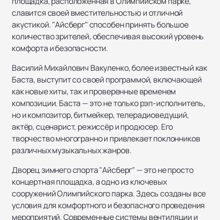
площадка, расположенная в Олимпийском парке,
славится своей вместительностью и отличной
акустикой. "Айсберг" способен принять большое
количество зрителей, обеспечивая высокий уровень
комфорта и безопасности.
Василий Михайлович Вакуленко, более известный как
Баста, выступит со своей программой, включающей
как новые хиты, так и проверенные временем
композиции. Баста — это не только рэп-исполнитель,
но и композитор, битмейкер, телерадиоведущий,
актёр, сценарист, режиссёр и продюсер. Его
творчество многогранно и привлекает поклонников
различных музыкальных жанров.
Дворец зимнего спорта "Айсберг" — это не просто
концертная площадка, а одно из ключевых
сооружений Олимпийского парка. Здесь созданы все
условия для комфортного и безопасного проведения
мероприятий. Современные системы вентиляции и