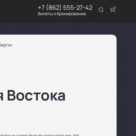
+7 (862) 555-27-42
Билеты и бронирование
берга»
я Востока
тием в мире фигурного катания. На