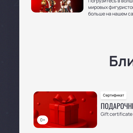
Погрузитесь в волш
мировых фигуристо
больше на нашем са
Бл
Сертификат
ПОДАРОЧН
Gift certificate
0+