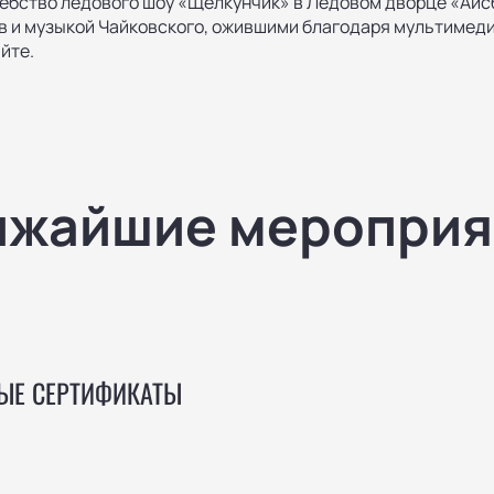
ебство ледового шоу «Щелкунчик» в Ледовом дворце «Айс
в и музыкой Чайковского, ожившими благодаря мультимед
йте.
ижайшие мероприя
ЫЕ СЕРТИФИКАТЫ