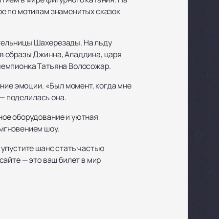
ое по мотивам знаменитых сказок
тельницы Шахерезады. На льду
в образы Джинна, Аладдина, царя
чемпионка Татьяна Волосожар.
ние эмоции. «Был момент, когда мне
 — поделилась она.
ное оборудование и уютная
мгновением шоу.
е упустите шанс стать частью
айте — это ваш билет в мир