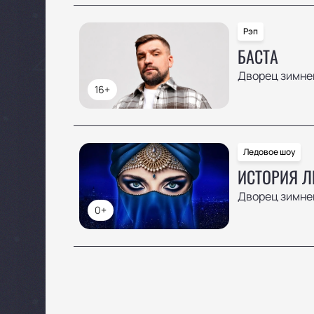
Рэп
БАСТА
Дворец зимнег
16+
Ледовое шоу
ИСТОРИЯ 
Дворец зимнег
0+