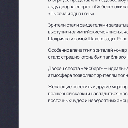
льду дворца спорта «Айсберг» ожила
«Тысяча и одна ночь».
Зрители стали свидетелями захваты
выступили олимпийские чемпионы, че
Шахрияра и самой Шахерезады. Роль 
Особенно впечатлил зрителей номер с
стало страшно, огонь был так близко
Дворец спорта «Айсберг» — идеальна
атмосфера позволяют зрителям полн
Желающие посетить и другие меропр
волшебной сказки и насладиться маст
восточных чудес и невероятных эмоц