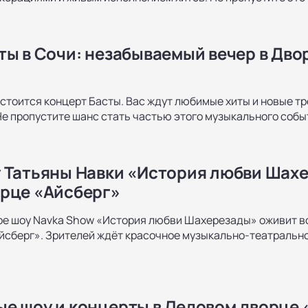
ты в Сочи: незабываемый вечер в Дво
состоится концерт Басты. Вас ждут любимые хиты и новые 
Не пропустите шанс стать частью этого музыкального собы
 Татьяны Навки «История любви Шахе
рце «Айсберг»
е шоу Navka Show «История любви Шахерезады» оживит во
сберг». Зрителей ждёт красочное музыкально-театральное
е шоу и концерты в Ледовом дворце 