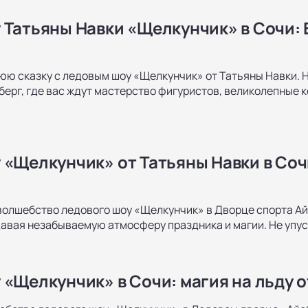
 Татьяны Навки «Щелкунчик» в Сочи: 
юю сказку с ледовым шоу «Щелкунчик» от Татьяны Навки.
берг, где вас ждут мастерство фигуристов, великолепные к
«Щелкунчик» от Татьяны Навки в Сочи
волшебство ледового шоу «Щелкунчик» в Дворце спорта А
здавая незабываемую атмосферу праздника и магии. Не упус
 «Щелкунчик» в Сочи: магия на льду о