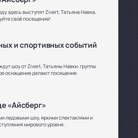
ду здесь выступят Zivert, Татьяна Навка,
руйте своё посещение!
рных и спортивных событий
дут шоу от Zivert, Татьяны Навки, группы
ное оснащение делают посещение
це «Айсберг»
и ледовыми шоу, яркими спектаклями и
ступления мирового уровня.