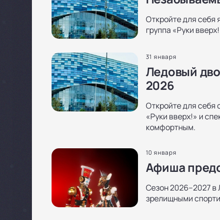
Откройте для себя я
группа «Руки вверх
31 января
Ледовый дво
2026
Откройте для себя с
«Руки вверх!» и сп
комфортным.
10 января
Афиша предс
Сезон 2026–2027 в 
зрелищными спортив