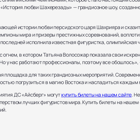
 «История любви Шахерезады» — грандиозное шоу, созданн
вающей истории любви персидского царя Шахрияра и скази
мпионы мира и призеры престижных соревнований, воплоти
последней исполнила известная фигуристка, олимпийская 
 огнем, в котором Татьяна Волосожар показала свои искрен
. Но у нас работают профессионалы, поэтому все обошлось»,
я площадка для таких грандиозных мероприятий. Современ
остью погрузиться в магию Востока и насладиться каждым 
иятия ДС «Айсберг» могут
купить билеты на нашем сайте
. Н
ерством лучших фигуристов мира. Купить билеты на нашем с
ий.