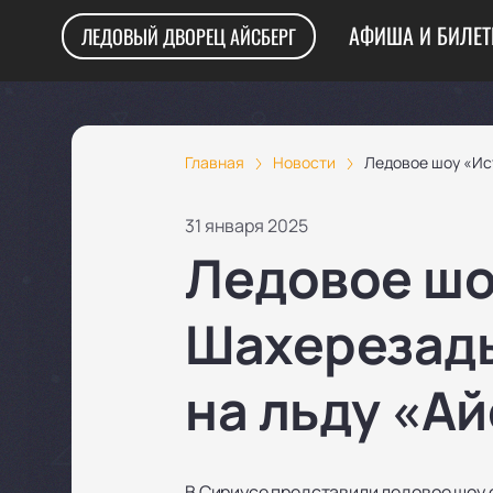
АФИША И БИЛЕ
ЛЕДОВЫЙ ДВОРЕЦ АЙСБЕРГ
Главная
Новости
Ледовое шоу «Ис
31 января 2025
Ледовое шо
Шахерезады
на льду «А
В Сириусе представили ледовое шоу 