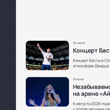
16 июля
Концерт Бас
Концерт Басты в Со
атмосфере Дворца з
9 июня
Незабываемо
на арене «А
6 августа 2026 года
с потрясающими дек