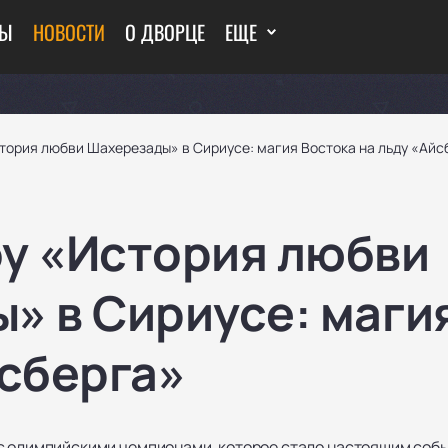
ТЫ
НОВОСТИ
О ДВОРЦЕ
ЕЩЕ
тория любви Шахерезады» в Сириусе: магия Востока на льду «Айс
у «История любви
» в Сириусе: маги
йсберга»
с олимпийскими чемпионами, которое стало настоящим собы