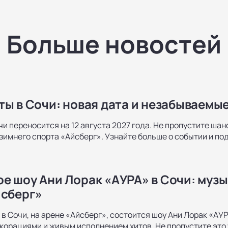
Больше новостей
ты в Сочи: новая дата и незабываемые
чи переносится на 12 августа 2027 года. Не пропустите ша
имнего спорта «Айсберг». Узнайте больше о событии и по
е шоу Ани Лорак «АУРА» в Сочи: музы
йсберг»
 в Сочи, на арене «Айсберг», состоится шоу Ани Лорак «АУР
орациями и живым исполнением хитов. Не пропустите это