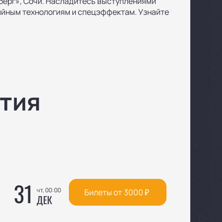
берг», Сочи. Насладитесь выступлениями
ийным технологиям и спецэффектам. Узнайте
тия
31
чт, 00:00
Билеты от
3000
₽
ДЕК