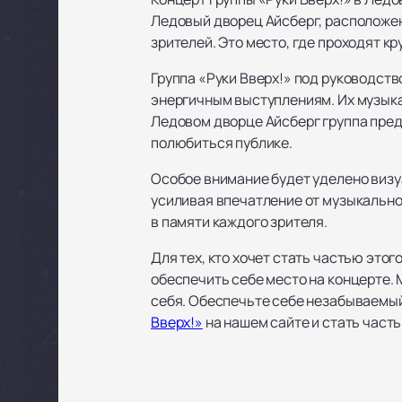
Ледовый дворец Айсберг, расположен
зрителей. Это место, где проходят к
Группа «Руки Вверх!» под руководст
энергичным выступлениям. Их музыка
Ледовом дворце Айсберг группа пред
полюбиться публике.
Особое внимание будет уделено визу
усиливая впечатление от музыкально
в памяти каждого зрителя.
Для тех, кто хочет стать частью это
обеспечить себе место на концерте.
себя. Обеспечьте себе незабываемый
Вверх!»
на нашем сайте и стать част