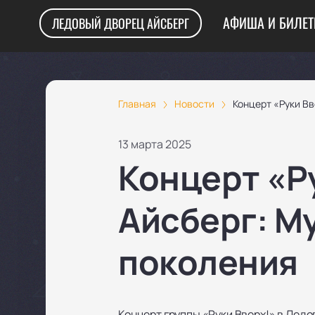
АФИША И БИЛЕ
ЛЕДОВЫЙ ДВОРЕЦ АЙСБЕРГ
Главная
Новости
Концерт «Руки Вв
13 марта 2025
Концерт «Р
Айсберг: М
поколения
Концерт группы «Руки Вверх!» в Ледо