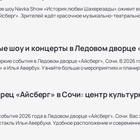
е шоу Navka Show «История любви Шахерезады» оживит во
сберг». Зрителей ждёт красочное музыкально-театральное
е шоу и концерты в Ледовом дворце 
ркие события в Ледовом дворце «Айсберг», Сочи. В 2026 го
!» и Илья Авербух. Узнайте больше о мероприятиях и плани
рец «Айсберг» в Сочи: центр культу
обытия 2026 года в Ледовом дворце «Айсберг», Сочи. Вас ж
ектакль Ильи Авербуха. Удобное расположение и современ