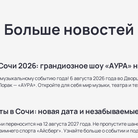
Больше новостей
 Сочи 2026: грандиозное шоу «AУРА» 
музыкальному событию года! 6 августа 2026 года во Дворц
Лорак — «AУРА». Откройте для себя мир музыки, театра и т
ты в Сочи: новая дата и незабываемые
чи переносится на 12 августа 2027 года. Не пропустите ша
имнего спорта «Айсберг». Узнайте больше о событии и по