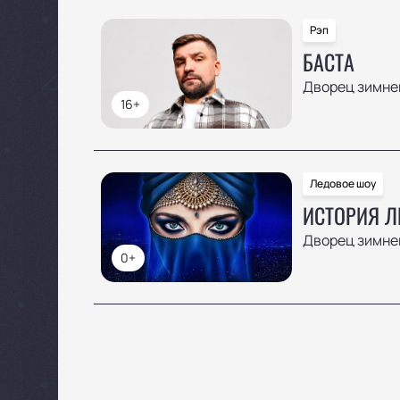
Рэп
БАСТА
Дворец зимнег
16+
Ледовое шоу
ИСТОРИЯ 
Дворец зимнег
0+