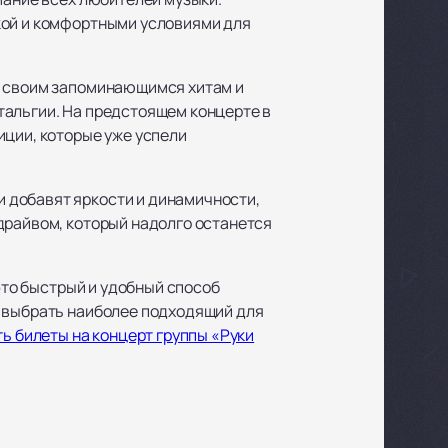
кой и комфортными условиями для
я своим запоминающимся хитам и
тальгии. На предстоящем концерте в
иции, которые уже успели
 добавят яркости и динамичности,
драйвом, который надолго останется
 это быстрый и удобный способ
г выбрать наиболее подходящий для
ть билеты на концерт группы «Руки