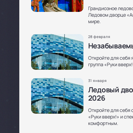
Грандиозное ледово
Ледовом дворце «Ай
мире.
28 февраля
Незабываемы
Откройте для себя я
группа «Руки вверх
31 января
Ледовый дво
2026
Откройте для себя с
«Руки вверх!» и сп
комфортным.