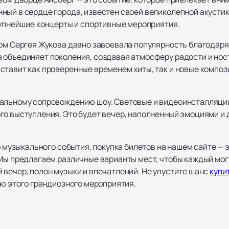
ный в сердце города, известен своей великолепной акусти
рупнейшие концерты и спортивные мероприятия.
вом Сергея Жукова давно завоевала популярность благодар
 объединяет поколения, создавая атмосферу радости и нос
ставит как проверенные временем хиты, так и новые композ
альному сопровождению шоу. Световые и видеоинсталляции
го выступления. Это будет вечер, наполненный эмоциями и 
го музыкального события, покупка билетов на нашем сайте —
 Мы предлагаем различные варианты мест, чтобы каждый мо
 вечер, полон музыки и впечатлений. Не упустите шанс
купи
ью этого грандиозного мероприятия.