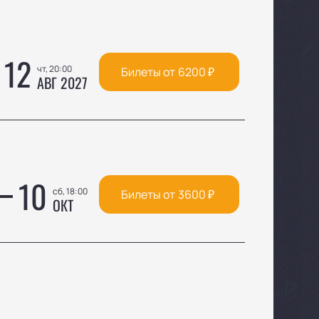
12
чт, 20:00
Билеты от
6200
₽
АВГ 2027
10
сб, 18:00
Билеты от
3600
₽
ОКТ