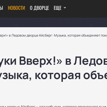
ТЫ
НОВОСТИ
О ДВОРЦЕ
ЕЩЕ
ерх!» в Ледовом дворце Айсберг: Музыка, которая объединяет по
уки Вверх!» в Ледо
узыка, которая об
вом дворце Айсберг — это событие, которое привлекает вни