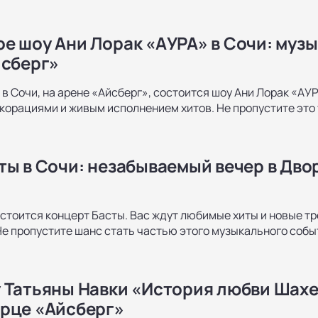
е шоу Ани Лорак «АУРА» в Сочи: музы
йсберг»
 в Сочи, на арене «Айсберг», состоится шоу Ани Лорак «АУР
орациями и живым исполнением хитов. Не пропустите это
ты в Сочи: незабываемый вечер в Дво
состоится концерт Басты. Вас ждут любимые хиты и новые 
Не пропустите шанс стать частью этого музыкального собы
 Татьяны Навки «История любви Шахе
рце «Айсберг»