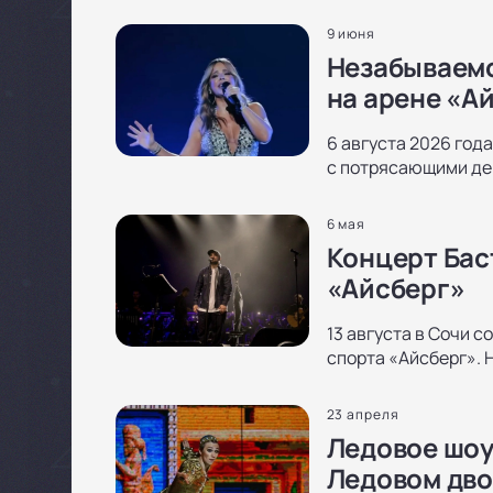
9 июня
Незабываемо
на арене «А
6 августа 2026 года
с потрясающими дек
6 мая
Концерт Бас
«Айсберг»
13 августа в Сочи 
спорта «Айсберг». 
23 апреля
Ледовое шоу
Ледовом дво