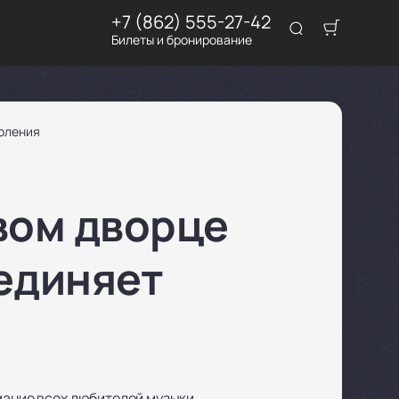
+7 (862) 555-27-42
Билеты и бронирование
коления
вом дворце
ъединяет
мание всех любителей музыки.