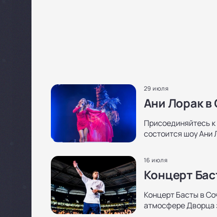
29 июля
Ани Лорак в
Присоединяйтесь к 
состоится шоу Ани 
16 июля
Концерт Бас
Концерт Басты в Со
атмосфере Дворца з