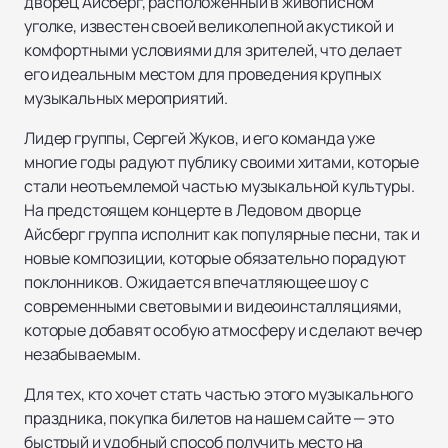
дворец Айсберг, расположенный в живописном
уголке, известен своей великолепной акустикой и
комфортными условиями для зрителей, что делает
его идеальным местом для проведения крупных
музыкальных мероприятий.
Лидер группы, Сергей Жуков, и его команда уже
многие годы радуют публику своими хитами, которые
стали неотъемлемой частью музыкальной культуры.
На предстоящем концерте в Ледовом дворце
Айсберг группа исполнит как популярные песни, так и
новые композиции, которые обязательно порадуют
поклонников. Ожидается впечатляющее шоу с
современными световыми и видеоинсталляциями,
которые добавят особую атмосферу и сделают вечер
незабываемым.
Для тех, кто хочет стать частью этого музыкального
праздника, покупка билетов на нашем сайте — это
быстрый и удобный способ получить место на