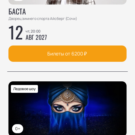
БАСТА
Дворец зимнего спорта Айсберг (Сочи)
12
чт, 20:00
АВГ 2027
Билеты от
6200
₽
Ледовое шоу
0+