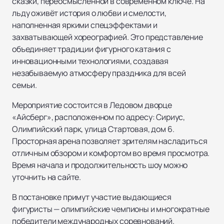
сказки, переосмысленной в современном ключе. На
льду оживёт история о любви и смелости,
наполненная яркими спецэффектами и
захватывающей хореографией. Это представление
объединяет традиции фигурного катания с
инновационными технологиями, создавая
незабываемую атмосферу праздника для всей
семьи.
Мероприятие состоится в Ледовом дворце
«Айсберг», расположенном по адресу: Сириус,
Олимпийский парк, улица Стартовая, дом 6.
Просторная арена позволяет зрителям насладиться
отличным обзором и комфортом во время просмотра.
Время начала и продолжительность шоу можно
уточнить на сайте.
В постановке примут участие выдающиеся
фигуристы — олимпийские чемпионы и многократные
победители международных соревнований.