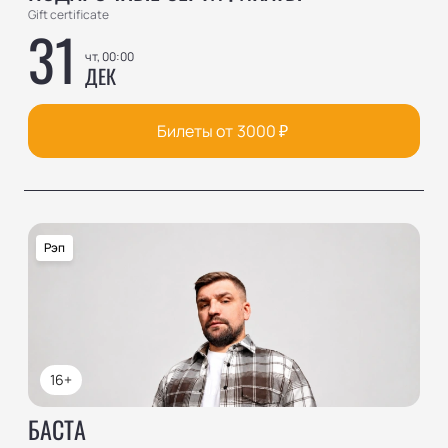
Gift certificate
31
чт, 00:00
ДЕК
Билеты от
3000
₽
Рэп
16+
БАСТА