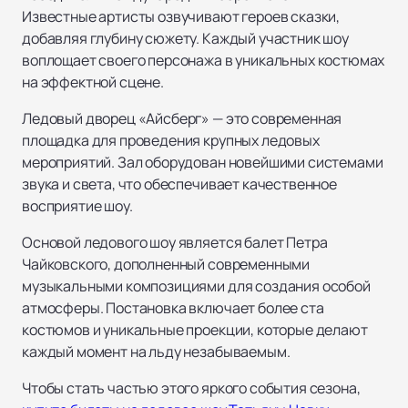
Известные артисты озвучивают героев сказки,
добавляя глубину сюжету. Каждый участник шоу
воплощает своего персонажа в уникальных костюмах
на эффектной сцене.
Ледовый дворец «Айсберг» — это современная
площадка для проведения крупных ледовых
мероприятий. Зал оборудован новейшими системами
звука и света, что обеспечивает качественное
восприятие шоу.
Основой ледового шоу является балет Петра
Чайковского, дополненный современными
музыкальными композициями для создания особой
атмосферы. Постановка включает более ста
костюмов и уникальные проекции, которые делают
каждый момент на льду незабываемым.
Чтобы стать частью этого яркого события сезона,