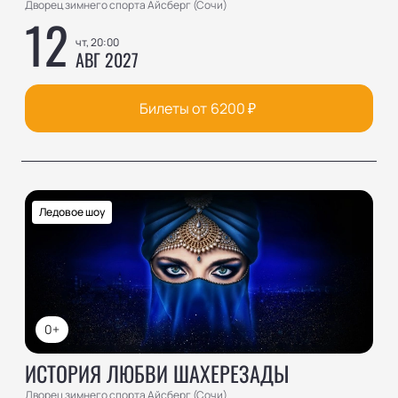
Дворец зимнего спорта Айсберг (Сочи)
12
чт, 20:00
АВГ 2027
Билеты от
6200
₽
Ледовое шоу
0+
ИСТОРИЯ ЛЮБВИ ШАХЕРЕЗАДЫ
Дворец зимнего спорта Айсберг (Сочи)