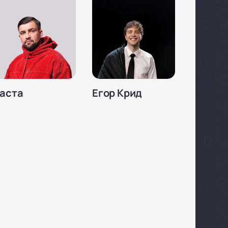
аста
Егор Крид