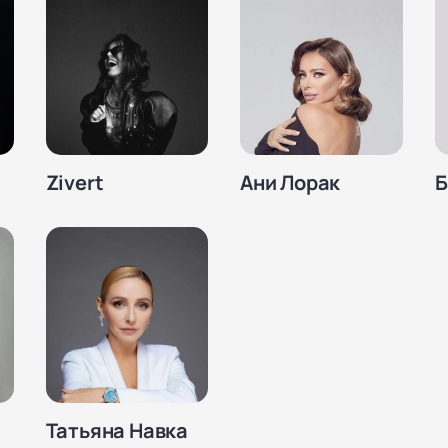
Zivert
Ани Лорак
Б
Татьяна Навка